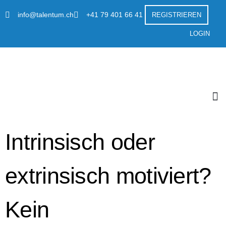
info@talentum.ch
+41 79 401 66 41
REGISTRIEREN
LOGIN
1-Cli
Über u
Intrinsisch oder
extrinsisch motiviert?
Kein